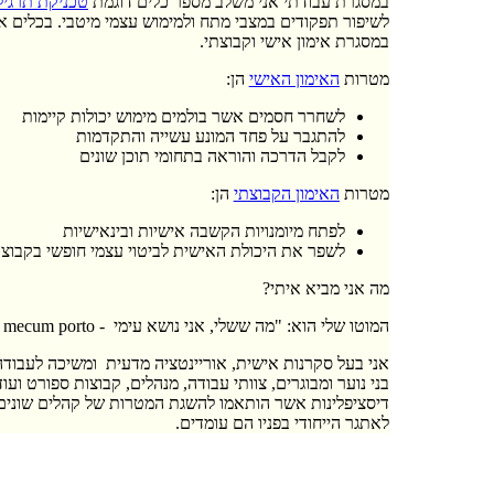
במסגרת עבודתי אני משלב מספר כלים דוגמת
טכניקת תרגיל
לשיפור תפקודים במצבי מתח ולמימוש עצמי מיטבי. בכלים אל
במסגרת אימון אישי וקבוצתי.
מטרות
האימון האישי
הן:
לשחרר חסמים אשר בולמים מימוש יכולות קיימות
להתגבר על פחד המונע עשייה והתקדמות
לקבל הדרכה והוראה בתחומי תוכן שונים
מטרות
האימון הקבוצתי
הן:
לפתח מיומנויות הקשבה אישיות ובינאישיות
לשפר את היכולת האישית לביטוי עצמי חופשי בקבוצ
מה אני מביא איתי?
המוטו שלי הוא: "מה ששלי, אני נושא עימי - Omnia mea mecum porto"
אני בעל סקרנות אישית, אוריינטציה מדעית ומשיכה לעבודה 
בני נוער ומבוגרים, צוותי עבודה, מנהלים, קבוצות ספורט וע
דיסציפלינות אשר הותאמו להשגת המטרות של קהלים שונים. 
לאתגר הייחודי בפניו הם עומדים.