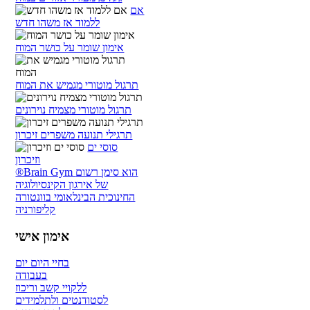
אם
ללמוד אז משהו חדש
אימון שומר על כושר המוח
תרגול מוטורי מגמיש את המוח
תרגול מוטורי מצמיח נוירונים
תרגילי תנועה משפרים זיכרון
סוסי ים
וזיכרון
®Brain Gym הוא סימן רשום
של אירגון הקינסיולוגיה
החינוכית הבינלאומי בוונטורה
קליפורניה
אימון אישי
בחיי היום יום
בעבודה
ללקויי קשב וריכוז
לסטודנטים ולתלמידים