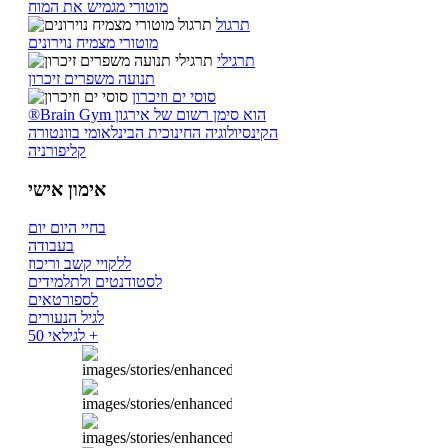
מוטורי מגמיש את המוח
תרגול
מוטורי מצמיח נוירונים
תרגילי
תנועה משפרים זיכרון
סוסי ים וזיכרון
®Brain Gym הוא סימן רשום של אירגון
הקינסיולוגיה החינוכית הבינלאומי בוונטורה
קליפורניה
אימון אישי
בחיי היום יום
בעבודה
ללקויי קשב וריכוז
לסטודנטים ולתלמידים
לספורטאים
לגיל הנעורים
לגילאי 50 +