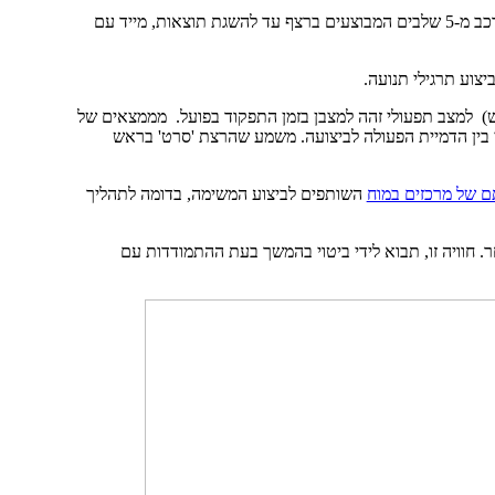
נקרא איזון (Balance). האיזון מורכב מ-5 שלבים המבוצעים ברצף עד להשגת תוצאות, מייד עם
יצוע תרגילי תנועה.
ש) למצב תפעולי זהה למצבן בזמן התפקוד בפועל. מממצאים של
 בין הדמיית הפעולה לביצועה. משמע שהרצת 'סרט' בראש
ם של מרכזים במוח
השותפים לביצוע המשימה, בדומה לתהליך
 חוויה זו, תבוא לידי ביטוי בהמשך בעת ההתמודדות עם