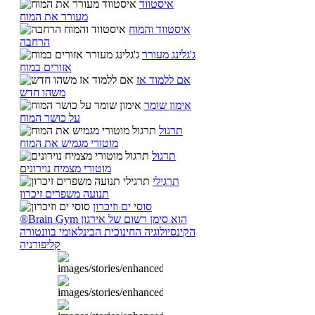
איסטווד
מעורר את המוח
איסטווד והמוח
הרחבה
ג'גלינג מעורר
אזורים במוח
אם ללמוד אז
משהו חדש
אימון שומר
על כושר המוח
תרגול
מוטורי מגמיש את המוח
תרגול
מוטורי מצמיח נוירונים
תרגילי
תנועה משפרים זיכרון
סוסי ים וזיכרון
®Brain Gym הוא סימן רשום של אירגון
הקינסיולוגיה החינוכית הבינלאומי בוונטורה
קליפורניה