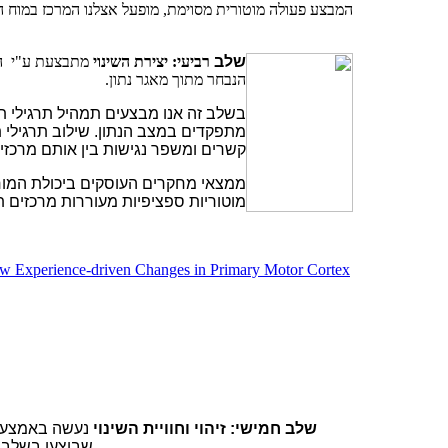
המבצע פעולה מוטורית מסוימת, מופעל אצלנו המרכז במוח ה
שלב
רביעי: יצירת השינוי
מתבצעת ע"י הד
הנבחר מתוך מאגר נתון.
בשלב זה אנו מבצעים תמהיל תרגילי תנ
מתפקדים במצב הנתון. שילוב תרגילי 
קשרים ומשפר נגישות בין אותם מרכז
ממצאי מחקרים העוסקים ביכולת המוח 
מוטוריות ספציפיות מעוררות מרכזים ת
low Experience-driven Changes in Primary Motor Cortex
שלב חמישי: זיהוי וחוויית השינוי
נעשה באמצעות
שבוצעו בשלב השלישי תוך שימת לב, לשינויים בהרגשה ובחוויית התפקוד.