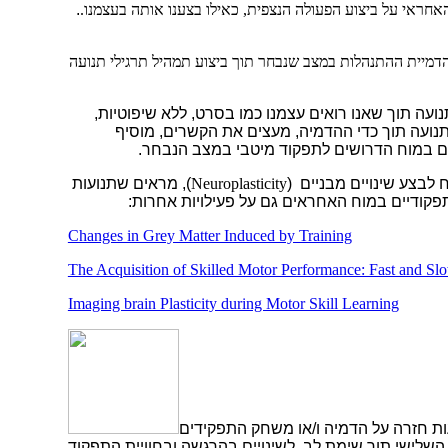
אחראי על ביצוע הפעולה הנצפית, כאילו בצענו אותה בעצמנו.
.
מיית ההתנהלות במצב שנבחר תוך ביצוע תמהיל תרגילי תנועה
ועה תוך שאנו רואים עצמנו כמו בסרט, ללא שיפוטיות,
תנועה תוך כדי ההדמיה, מעצים את הקשרים, מוסיף
ים במוח הדרושים לתפקוד מיטבי במצב הנבחר.
לבצע שינויים מבניים (
Neuroplasticity
), מראים שתנועות
פקודיים במוח האחראים גם על פעילויות אחרות:
Changes in Grey Matter Induced by Training
The Acquisition of Skilled Motor Performance: Fast and S
Imaging brain Plasticity during Motor Skill Learning
 חזרה על הדמיה ו/או משחק התפקידים