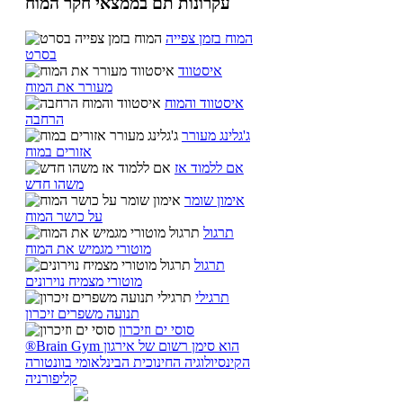
עקרונות תם בממצאי חקר המוח
המוח בזמן צפייה
בסרט
איסטווד
מעורר את המוח
איסטווד והמוח
הרחבה
ג'גלינג מעורר
אזורים במוח
אם ללמוד אז
משהו חדש
אימון שומר
על כושר המוח
תרגול
מוטורי מגמיש את המוח
תרגול
מוטורי מצמיח נוירונים
תרגילי
תנועה משפרים זיכרון
סוסי ים וזיכרון
®Brain Gym הוא סימן רשום של אירגון
הקינסיולוגיה החינוכית הבינלאומי בוונטורה
קליפורניה