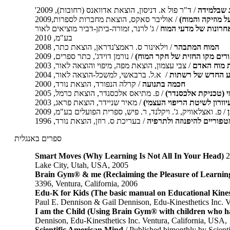
ג שבלמידה
/ ד"ר פול א. דניסון, הוצאת אדוואנס (רחובות), 2009
'
ל מוזיקה והמוח)
/ אוליבר סאקס, הוצאת מחברות לספרות,2009
חרונות של מדעי המוח
/ ג' לרנר, זמורה-ביתן-דביר מוציאים לאור
בע"מ, 2010
המוח המתבהר
/ וילאינור ס. ראמצ'נדראן, הוצאת כתר, 2008
רים מקו החזית של חקר המוח)
/ נורמן דוידג', כתר ספרים, 2009
ת מוח האדם
/ צבי עצמון, הוצאת מפה, מיפוי והוצאה לאור, 2003
ע החדש של רשתות
/ א.ל. ברבאשי, למשכל-הוצאה לאור, 2004
חכמה בתנועה
/ קרלה הנפורד, הוצאת נורד, 2000
 (טכניקת אלכסנדר)
/ פ. מתיאס אלכסנדר, הוצאת כרמל, 2005
וורון לשיטת הריפוי העצמי)
/ מאיר שניידר, הוצאת פראג, 2003
/ פ. ואצלאוויק, ג'. ויקלנד, ר. פיש, ספרית הפועלים בע"מ, 2009
מטפוריים להיפנוזה ולתרפיה
/ בעריכת ס. רוזן, הוצאת נורד, 1996
ספרים באנגלית
Smart Moves (Why Learning Is Not All In Your Head)
2
Lake City, Utah, USA, 2005
Brain Gym® & me (Reclaiming the Pleasure of Learnin
3396, Ventura, California, 2006
Edu-K for Kids (The basic manual on Educational Kinesio
Paul E. Dennison & Gail Dennison, Edu-Kinesthetics Inc. V
I am the Child (Using Brain Gym® with children who ha
Dennison, Edu-Kinesthetics Inc. Ventura, California, USA,
Scientific American Mind
/ Published bimonthly by Scient